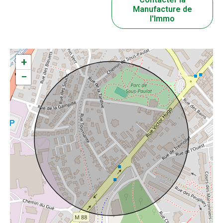
Manufacture de
l'Immo
+
−