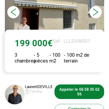
199 000€
Réf : LLLDVM001
3
- 5
- 100
- 100 m2 de
chambres
pièces
m2
terrain
Laurent
DEVILLE
Appeler le 06 58 35 62
Firminy
56
Contacter la