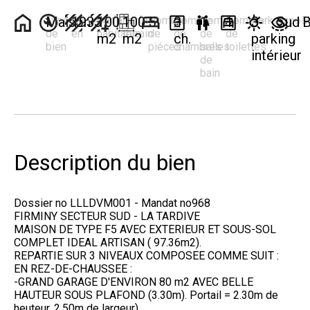
Type
Maison
Construit
1933
Surface
100
Surface
100
Nombre
5
Nombre
3
Nombre
1
Nombre
1
Parking
3
Exposi
Sud
V
de
en
habitable
terrain
de
de
de
de
m2
m2
ch.
parking
bien
piéces
chambres
salles
toilettes
intérieur
de
bain
Description du bien
Dossier no LLLDVM001 - Mandat no968
FIRMINY SECTEUR SUD - LA TARDIVE
MAISON DE TYPE F5 AVEC EXTERIEUR ET SOUS-SOL
COMPLET IDEAL ARTISAN ( 97.36m2).
REPARTIE SUR 3 NIVEAUX COMPOSEE COMME SUIT :
EN REZ-DE-CHAUSSEE :
-GRAND GARAGE D'ENVIRON 80 m2 AVEC BELLE
HAUTEUR SOUS PLAFOND (3.30m). Portail = 2.30m de
heuteur, 2.50m de largeur).