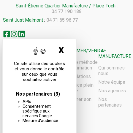
Saint-Étienne Quartier Manufacture / Place Foch
:
04 77 190 188
Saint Just Malmont
:
04 71 65 96 77
X
MASQUER LE B
ACHETER
LOUER
ESTIMER/VENDRE
LA
MANUFACTURE
Biens à la
Biens à la
Notre méthode
Ce site utilise des cookies
vente
location
d’estimation
Qui sommes-
et vous donne le contrôle
nous
sur ceux que vous
Rechercher
Rechercher
Simulations
souhaitez activer
Notre équipe
Confier ma
Confier ma
Service plein
recherche
recherche
cadre
Nos agences
Nos partenaires
(3)
Confier ma
Estimer son
Nos
APIs
gestion
bien
partenaires
Consentement
locative
spécifique aux
services Google
Mesure d'audience