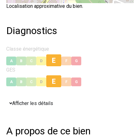
Localisation approximative du bien.
Diagnostics
Classe énergétique
E
A
B
C
D
F
G
GES
E
A
B
C
D
F
G
Afficher les détails
A propos de ce bien